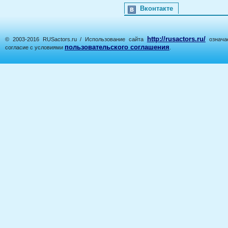
Вконтакте
http://rusactors.ru/
© 2003-2016 RUSactors.ru / Использование сайта
означае
пользовательского соглашения
согласие с условиями
.