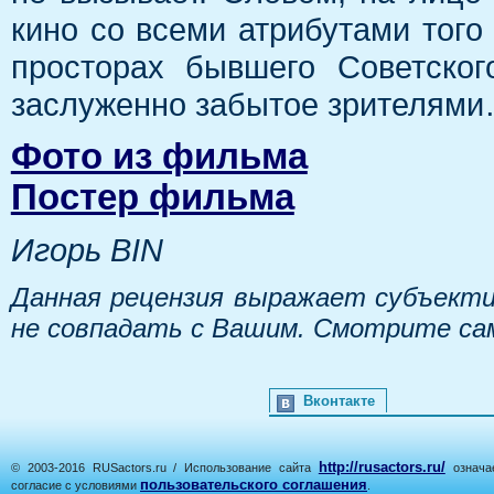
кино со всеми атрибутами тог
просторах бывшего Советско
заслуженно забытое зрителям
Фото из фильма
Постер фильма
Игорь BIN
Данная рецензия выражает субъекти
не совпадать с Вашим. Смотрите са
Вконтакте
http://rusactors.ru/
© 2003-2016 RUSactors.ru / Использование сайта
означае
пользовательского соглашения
согласие с условиями
.