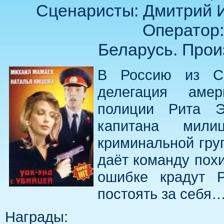
Сценаристы: Дмитрий 
Оператор
Беларусь. Прои
В Россию из С
делегация амер
полиции Рита Э
капитана мили
криминальной гру
даёт команду похи
ошибке крадут 
постоять за себя
Награды: