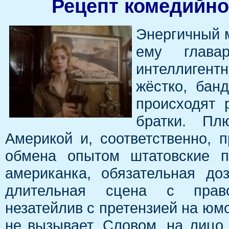
Рецепт комедийно
Энергичный 
ему глава
интеллиген
жёстко, бан
происходят 
братки. Пл
Америкой и, соответственно, 
обмена опытом штатовские п
американка, обязательная до
длительная сцена с прав
незатейлив с претензией на юмо
не вызывает. Словом, на лицо