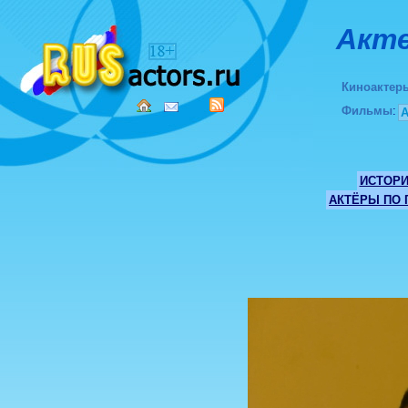
Акте
Киноактер
Фильмы
:
ИСТОР
АКТЁРЫ ПО