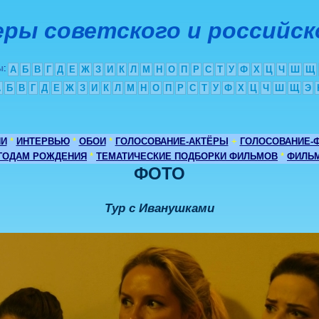
ры советского и российск
ы
:
А
Б
В
Г
Д
Е
Ж
З
И
К
Л
М
Н
О
П
Р
С
Т
У
Ф
Х
Ц
Ч
Ш
Щ
А
Б
В
Г
Д
Е
Ж
З
И
К
Л
М
Н
О
П
Р
С
Т
У
Ф
Х
Ц
Ч
Ш
Щ
Э
ИИ
*
ИНТЕРВЬЮ
*
ОБОИ
*
ГОЛОСОВАНИЕ-АКТЁРЫ
+
ГОЛОСОВАНИЕ-
 ГОДАМ РОЖДЕНИЯ
*
ТЕМАТИЧЕСКИЕ ПОДБОРКИ ФИЛЬМОВ
*
ФИЛЬМ
ФОТО
Тур с Иванушками