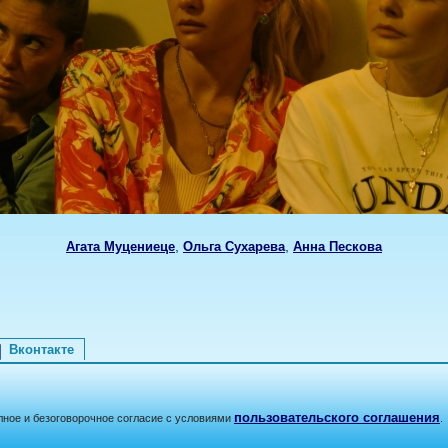
,
,
Агата Муцениеце
Ольга Сухарева
Анна Пескова
Вконтакте
пользовательского соглашения
лное и безоговорочное согласие с условиями
.