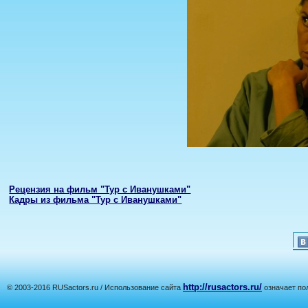
Рецензия на фильм "Тур с Иванушками"
Кадры из фильма "Тур с Иванушками"
http://rusactors.ru/
© 2003-2016 RUSactors.ru / Использование сайта
означает по