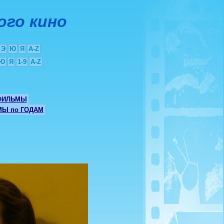
ого кино
Э
Ю
Я
A-Z
Ю
Я
1-9
A-Z
ФИЛЬМЫ
Ы по ГОДАМ