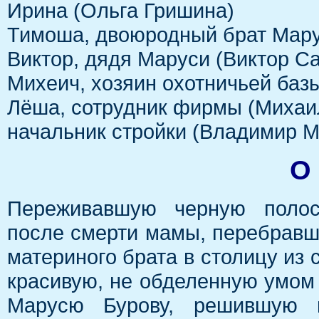
Ирина (Ольга Гришина)
Тимоша, двоюродный брат Мару
Виктор, дядя Маруси (Виктор С
Михеич, хозяин охотничьей баз
Лёша, сотрудник фирмы (Михаи
начальник стройки (Владимир М
О
Переживавшую черную поло
после смерти мамы, перебрав
материного брата в столицу из
красивую, не обделенную умом 
Марусю Бурову, решившую на