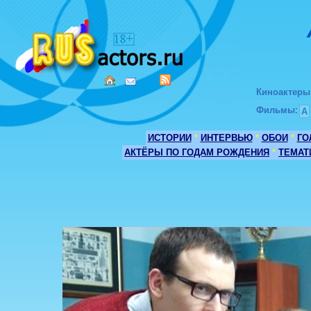
Киноактеры
Фильмы
:
А
ИСТОРИИ
*
ИНТЕРВЬЮ
*
ОБОИ
*
ГО
АКТЁРЫ ПО ГОДАМ РОЖДЕНИЯ
*
ТЕМАТ