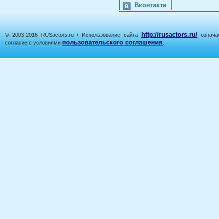
Вконтакте
http://rusactors.ru/
© 2003-2016 RUSactors.ru / Использование сайта
означае
пользовательского соглашения
согласие с условиями
.