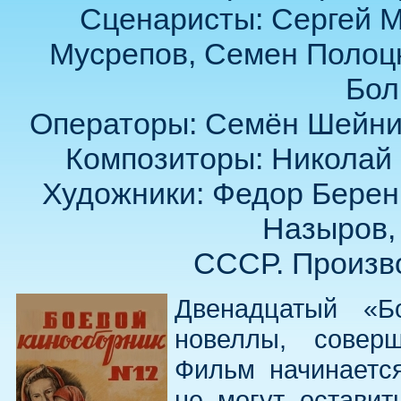
Сценаристы: Сергей М
Мусрепов, Семен Полоцк
Бол
Операторы: Семён Шейнин
Композиторы: Николай 
Художники: Федор Берен
Назыров,
СССР. Произво
Двенадцатый «Б
новеллы, совер
Фильм начинается
не могут оставит