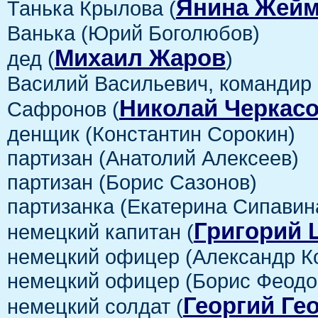
Янина Жей
Танька Крылова (
Ванька (Юрий Боголюбов)
Михаил Жаров
дед (
)
Василий Васильевич, командир 
Николай Черкас
Сафронов (
денщик (Константин Сорокин)
партизан (Анатолий Алексеев)
партизан (Борис Сазонов)
партизанка (Екатерина Сипавин
Григорий 
немецкий капитан (
немецкий офицер (Александр К
немецкий офицер (Борис Феодо
Георгий Ге
немецкий солдат (