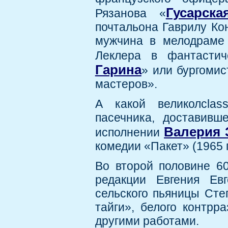
Гусарск
Рязанова «
почтальона Гаврилу Ко
мужчина в мелодраме 
Леклера в фантасти
Гарина
» или бургоми
мастеров».
А какой великолclas
пасечника, доставивш
Валерия 
исполнении
комедии «Пакет» (1965 г
Во второй половине 6
редакции Евгения Ев
сельского пьяницы Степ
тайги», белого контрр
другими работами.