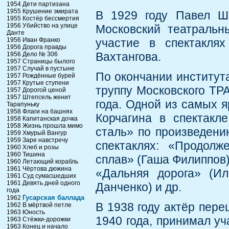
1954 Дети партизана
1955 Крушение эмирата
В 1929 году Павел Ш
1955 Костёр бессмертия
1956 Убийство на улице
Московский театральн
Данте
1956 Иван Франко
участие в спектакля
1956 Дорога правды
Вахтангова.
1956 Дело № 306
1957 Страницы былого
1957 Случай в пустыне
По окончании институт
1957 Рождённые бурей
1957 Крутые ступени
труппу Московского ТР
1957 Дорогой ценой
1957 Штепсель женит
года. Одной из самых я
Тарапуньку
1958 Флаги на башнях
Корчагина в спектакл
1958 Капитанская дочка
1958 Жизнь прошла мимо
сталь» по произведению
1959 Хмурый Вангур
1959 Заре навстречу
спектаклях: «Продолж
1960 Хлеб и розы
1960 Тишина
сплав» (Гаша Филиппов
1960 Летающий корабль
1961 Чёртова дюжина
«Дальняя дорога» (И
1961 Суд сумасшедших
1961 Девять дней одного
Данченко) и др.
года
Гусарская баллада
1962
В 1938 году актёр пере
1962 В мёртвой петле
1963 Юность
1940 года, принимал уч
1963 Стёжки-дорожки
1963 Конец и начало