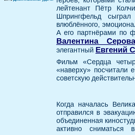
героев, которыми ста
лейтенант Пётр Колч
Шпрингфельд сыграл 
влюблённого, эмоционал
А его партнёрами по 
Валентина Серов
Евгений 
элегантный
Фильм «Сердца четыр
«наверху» посчитали 
советскую действительн
Когда началась Велик
отправился в эвакуаци
объединенная киностуди
активно сниматься 