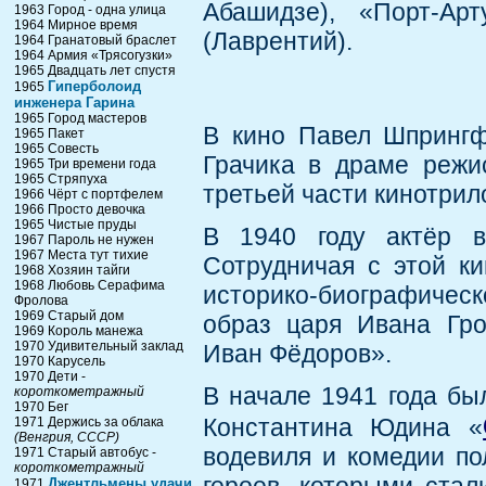
Абашидзе), «Порт-Ар
1963 Город - одна улица
1964 Мирное время
(Лаврентий).
1964 Гранатовый браслет
1964 Армия «Трясогузки»
1965 Двадцать лет спустя
Гиперболоид
1965
инженера Гарина
1965 Город мастеров
В кино Павел Шпрингф
1965 Пакет
1965 Совесть
Грачика в драме режи
1965 Три времени года
1965 Стряпуха
третьей части кинотрил
1966 Чёрт с портфелем
1966 Просто девочка
1965 Чистые пруды
В 1940 году актёр в
1967 Пароль не нужен
1967 Места тут тихие
Сотрудничая с этой ки
1968 Хозяин тайги
1968 Любовь Серафима
историко-биографическ
Фролова
1969 Старый дом
образ царя Ивана Гро
1969 Король манежа
1970 Удивительный заклад
Иван Фёдоров».
1970 Карусель
1970 Дети -
В начале 1941 года б
короткометражный
1970 Бег
Константина Юдина «
1971 Держись за облака
(Венгрия, СССР)
водевиля и комедии по
1971 Старый автобус -
короткометражный
Джентльмены удачи
1971