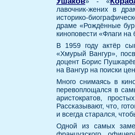
Ушаков
Кора
» - «
лавочник-жених в дра
историко-биографичес
драме «Рождённые бур
киноповести «Флаги на 
В 1959 году актёр сы
«Хмурый Вангур», посв
доцент Борис Пушкарёв
на Вангур на поиски це
Много снимаясь в кин
перевоплощался в самы
аристократов, просты
Рассказывают, что, гот
и всегда старался, что
Одной из самых заме
французского офице