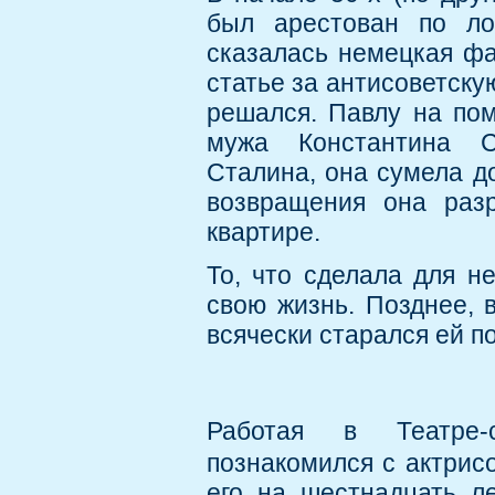
был арестован по ло
сказалась немецкая фа
статье за антисоветску
решался. Павлу на по
мужа Константина Си
Сталина, она сумела д
возвращения она раз
квартире.
То, что сделала для н
свою жизнь. Позднее, 
всячески старался ей п
Работая в Театре-
познакомился с актри
его на шестнадцать л