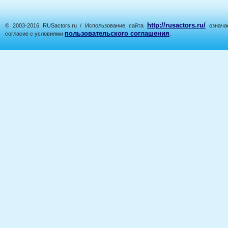
http://rusactors.ru/
© 2003-2016 RUSactors.ru / Использование сайта
означае
пользовательского соглашения
согласие с условиями
.