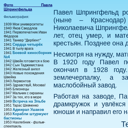
Фото Павла
Шпрингфельда
Павел Шпрингфельд ро
Фильмография:
(ныне – Краснодар)
1939 Мои университеты
Николаевича Шпрингфел
1940 Яков Свердлов
1941 Первопечатник Иван
лет, отец умер, и ма
Фёдоров
1941 Танкер "Дербент"
крестьян. Позднее она д
Сердца четырёх
1941
1941 В тылу врага
Боевой киносборник
Несмотря на нужду, мат
1941
№4
В 1920 году Павел по
1942 Швейк готовится к бою
1942 Сын Таджикистана
окончил в 1928 году
1942 Железный ангел
1943 Новые похождения
землечерпалку, а з
Швейка
1943 Лермонтов
маслобойный завод.
1945 Здравствуй, Москва!
1945 Близнецы
1947 Мальчик с окраины
Работая на заводе, Па
1947 За тех, кто в море
Встреча на Эльбе
1949
драмкружок и увлёкся
1951 Тарас Шевченко
Адмирал Ушаков
1953
юноши и направил его н
Корабли штурмуют
1953
бастионы
Т
1953 Нахлебник -
фильм-
спектакль