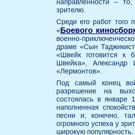
направленности – то,
зрителю.
Среди его работ того 
Боевого киносбо
«
военно-приключенческ
драме «Сын Таджикист
«Швейк готовится к 
Швейка», Александр 
«Лермонтов».
Под самый конец вой
разрешение на выхо
состоялась в январе 1
наполненная спокойст
песни и, конечно, та
огромного успеха у зр
широкую популярность.