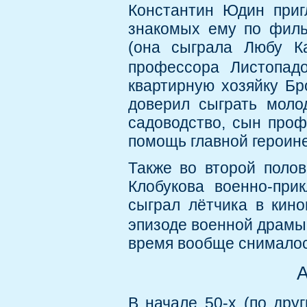
Константин Юдин приг
знакомых ему по филь
(она сыграла Любу Ка
профессора Листопад
квартирную хозяйку Бр
доверил сыграть моло
садоводство, сын проф
помощь главной героине
Также во второй поло
Клобукова военно-при
сыграл лётчика в кино
эпизоде военной драмы
время вообще снималос
А
В начале 50-х (по дру