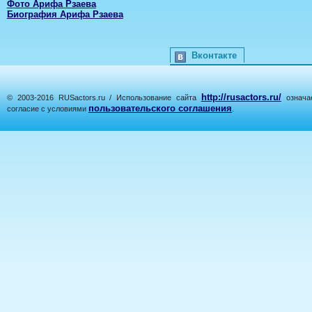
Фото Арифа Рзаева
Биография Арифа Рзаева
Вконтакте
http://rusactors.ru/
© 2003-2016 RUSactors.ru / Использование сайта
означае
пользовательского соглашения
согласие с условиями
.