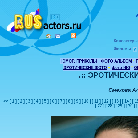
Киноактеры
Фильмы
:
А
ЮМОР, ПРИКОЛЫ
*
ФОТО АЛЬБОМ
*
ЭРОТИЧЕСКИЕ ФОТО
+
фото НЮ
*
О
.:: ЭРОТИЧЕСКИ
Смехова А
<<
[ 1 ]
[ 2 ]
[ 3 ]
[ 4 ]
[ 5 ]
[ 6 ]
[ 7 ]
[ 8 ]
[ 9 ]
[ 10 ]
[ 11 ]
[ 12 ]
[ 13 ]
[ 14 ]
[ 1
[ 27 ]
[ 28 ]
[ 29 ]
[ 30 ]
[