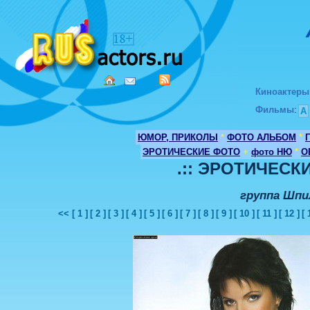
Киноактеры
Фильмы
:
А
ЮМОР, ПРИКОЛЫ
*
ФОТО АЛЬБОМ
*
ЭРОТИЧЕСКИЕ ФОТО
+
фото НЮ
*
О
.:: ЭРОТИЧЕСКИ
группа Шпи
<<
[ 1 ]
[ 2 ]
[ 3 ]
[ 4 ]
[ 5 ]
[ 6 ]
[ 7 ]
[ 8 ]
[ 9 ]
[ 10 ]
[ 11 ]
[ 12 ]
[ 