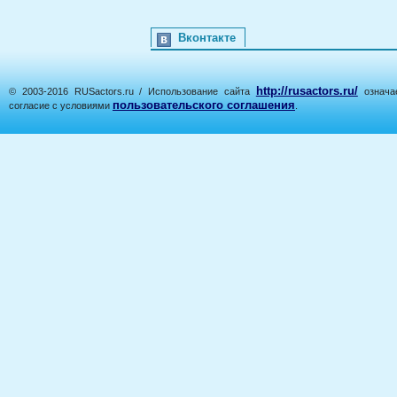
Вконтакте
http://rusactors.ru/
© 2003-2016 RUSactors.ru / Использование сайта
означае
пользовательского соглашения
согласие с условиями
.