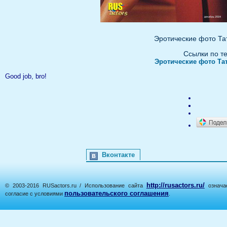
Эротические фото Та
Ссылки по т
Эротические фото Та
Good job, bro!
Вконтакте
http://rusactors.ru/
© 2003-2016 RUSactors.ru / Использование сайта
означае
пользовательского соглашения
согласие с условиями
.