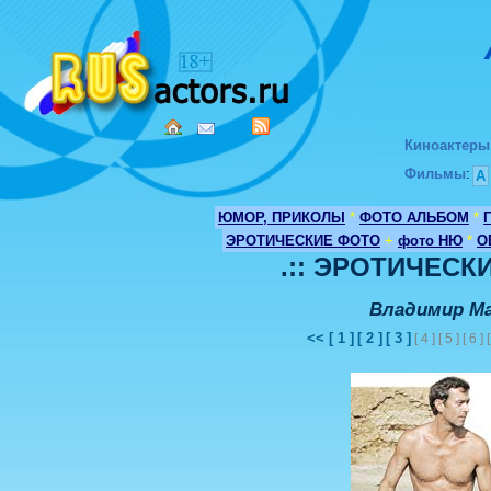
Киноактеры
Фильмы
:
А
ЮМОР, ПРИКОЛЫ
*
ФОТО АЛЬБОМ
*
ЭРОТИЧЕСКИЕ ФОТО
+
фото НЮ
*
О
.:: ЭРОТИЧЕСКИ
Владимир М
<<
[ 1 ]
[ 2 ]
[ 3 ]
[ 4 ] [ 5 ] [ 6 ] 