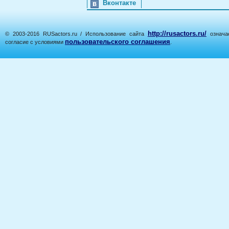
Вконтакте
http://rusactors.ru/
© 2003-2016 RUSactors.ru / Использование сайта
означае
пользовательского соглашения
согласие с условиями
.