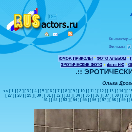
Киноактеры
Фильмы
:
А
ЮМОР, ПРИКОЛЫ
*
ФОТО АЛЬБОМ
*
ЭРОТИЧЕСКИЕ ФОТО
+
фото НЮ
*
О
.:: ЭРОТИЧЕСКИ
Ольга Дроз
<<
[ 1 ]
[ 2 ]
[ 3 ]
[ 4 ]
[ 5 ]
[ 6 ]
[ 7 ]
[ 8 ]
[ 9 ]
[ 10 ]
[ 11 ]
[ 12 ]
[ 13 ]
[ 14 ]
[ 1
[ 27 ]
[ 28 ]
[ 29 ]
[ 30 ]
[ 31 ]
[ 32 ]
[ 33 ]
[ 34 ]
[ 35 ]
[ 36 ]
[ 37 ]
[ 38 ]
[ 39 ]
51 ]
[ 52 ]
[ 53 ]
[ 54 ]
[ 55 ]
[ 56 ]
[ 57 ]
[ 58 ]
[ 59 ]
[ 