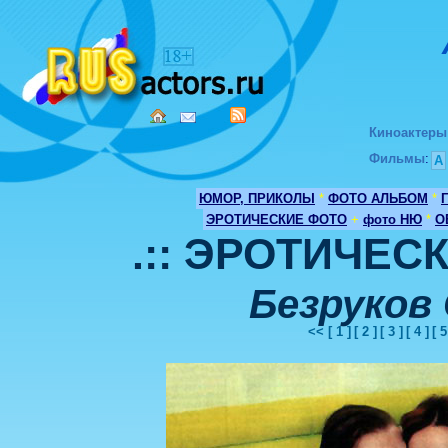
Киноактеры
Фильмы
:
А
ЮМОР, ПРИКОЛЫ
*
ФОТО АЛЬБОМ
*
ЭРОТИЧЕСКИЕ ФОТО
+
фото НЮ
*
О
.:: ЭРОТИЧЕСК
Безруков
<<
[ 1 ]
[ 2 ]
[ 3 ]
[ 4 ]
[ 5