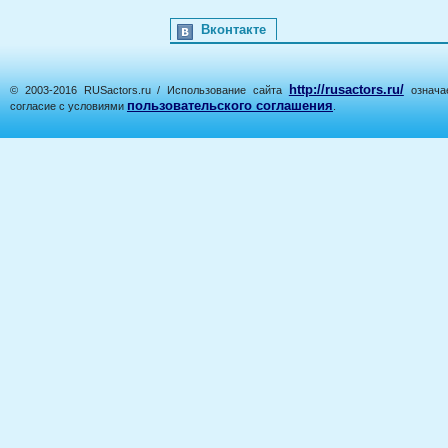
Вконтакте
http://rusactors.ru/
© 2003-2016 RUSactors.ru / Использование сайта
означае
пользовательского соглашения
согласие с условиями
.