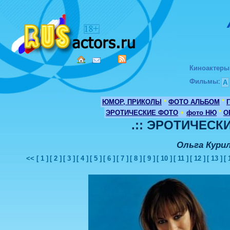
Киноактеры
Фильмы
:
А
ЮМОР, ПРИКОЛЫ
*
ФОТО АЛЬБОМ
*
ЭРОТИЧЕСКИЕ ФОТО
+
фото НЮ
*
О
.:: ЭРОТИЧЕСКИ
Ольга Кури
<<
[ 1 ]
[ 2 ]
[ 3 ]
[ 4 ]
[ 5 ]
[ 6 ]
[ 7 ]
[ 8 ]
[ 9 ]
[ 10 ]
[ 11 ]
[ 12 ]
[ 13 ]
[ 