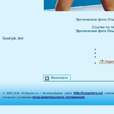
Эротическое фото Оль
Ссылки по т
Эротические фото Оль
Good job, bro!
Вконтакте
http://rusactors.ru/
© 2003-2016 RUSactors.ru / Использование сайта
означае
пользовательского соглашения
согласие с условиями
.