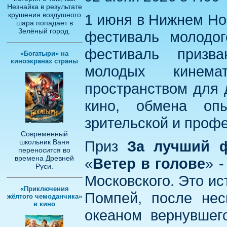
Незнайка в результате
крушения воздушного
1 июня в Нижнем Но
шара попадает в
Зелёный город.
фестиваль молодо
фестиваль призва
«Богатыри» на
киноэкранах страны
молодых кинема
пространством для 
кино, обмена оп
зрительской и проф
Cовременный
школьник Ваня
Приз
За лучший 
переносится во
времена Древней
«
Ветер в голове
» 
Руси.
Московского. Это и
«Приключения
Помпей, после нес
жёлтого чемоданчика»
в кино
океаном вернувшег