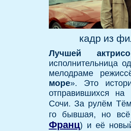
кадр из ф
Лучшей актрисо
исполнительница о
мелодраме режисс
море
». Это истор
отправившихся на
Сочи. За рулём Тём
го бывшая, но вс
Франц
) и её новы