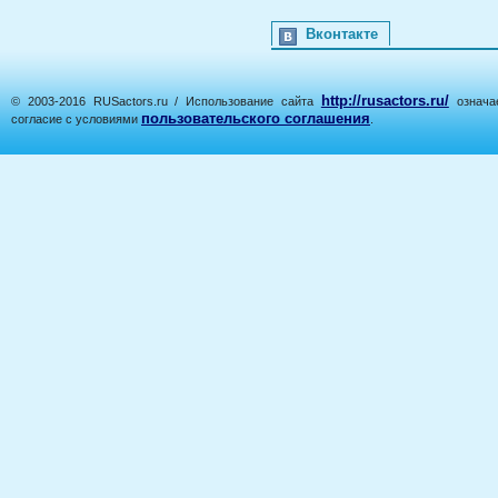
Вконтакте
http://rusactors.ru/
© 2003-2016 RUSactors.ru / Использование сайта
означае
пользовательского соглашения
согласие с условиями
.