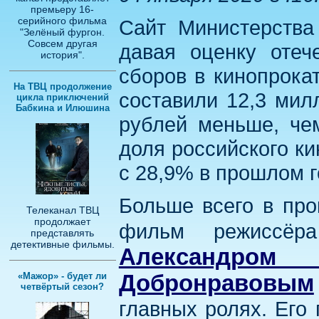
премьеру 16-
серийного фильма
Сайт Министерства 
"Зелёный фургон.
Совсем другая
давая оценку отеч
история".
сборов в кинопрока
На ТВЦ продолжение
составили 12,3 мил
цикла приключений
Бабкина и Илюшина
рублей меньше, че
доля российского к
с 28,9% в прошлом г
Больше всего в про
Телеканал ТВЦ
продолжает
фильм режиссёр
представлять
детективные фильмы.
Александро
«Мажор» - будет ли
Добронравовым
четвёртый сезон?
главных ролях. Его