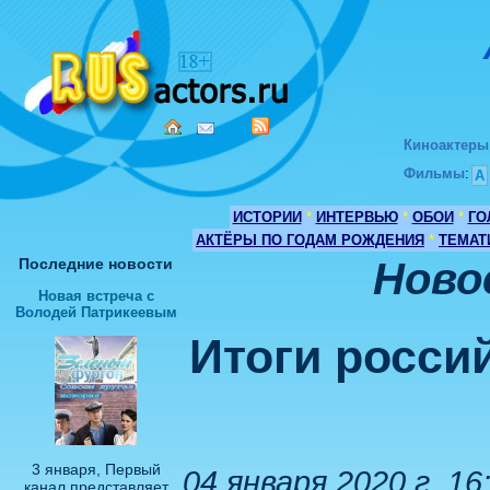
Киноактеры
Фильмы
:
А
ИСТОРИИ
*
ИНТЕРВЬЮ
*
ОБОИ
*
ГО
АКТЁРЫ ПО ГОДАМ РОЖДЕНИЯ
*
ТЕМАТ
Последние новости
Ново
Новая встреча с
Володей Патрикеевым
Итоги росси
3 января, Первый
04 января 2020 г .16
канал представляет