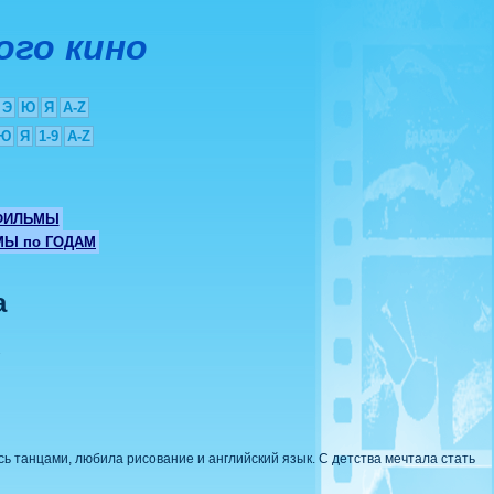
ого кино
Э
Ю
Я
A-Z
Ю
Я
1-9
A-Z
ФИЛЬМЫ
Ы по ГОДАМ
а
к
сь танцами, любила рисование и английский язык. С детства мечтала стать