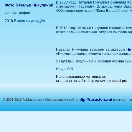
В 2008 году Наталья Никулина окончила Кра
Фото Натальи Никулиной
спектаклях: «Тартюф» (Эльмира, жена Орго
«Обыкновенное чудо» (Жена Волшебника), «
Фильмография:
Рисунки дождём
2018
В 2018 году Наталья Никулина снялась в с
через боль и испытания. Актриса сыграла од
Ни
Наталья Никулина замужем за актёром
«Рисунки дождём» супруги также снимались 
У Натальи Никулиной и Николая Аузина сын 
Игорь BIN
Использованные материалы:
страница на сайте http://www.acmodasi.pro
http://rusactors.ru/
© 2003-2016 RUSactors.ru / Использование сайта
означает по