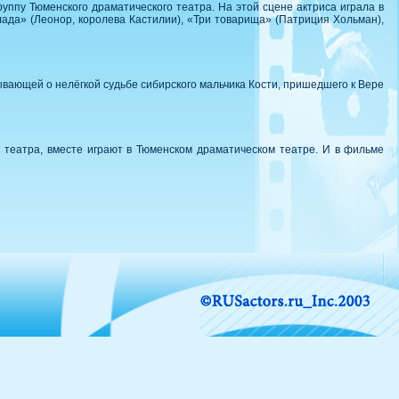
уппу Тюменского драматического театра. На этой сцене актриса играла в
ада» (Леонор, королева Кастилии), «Три товарища» (Патриция Хольман),
ывающей о нелёгкой судьбе сибирского мальчика Кости, пришедшего к Вере
и театра, вместе играют в Тюменском драматическом театре. И в фильме