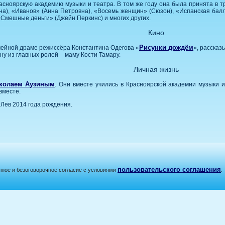
сноярскую академию музыки и театра. В том же году она была принята в тр
на), «Иванов» (Анна Петровна), «Восемь женщин» (Сюзон), «Испанская балл
Смешные деньги» (Джейн Перкинс) и многих других.
Кино
Рисунки дождём
емейной драме режиссёра Константина Одегова «
», рассказ
ну из главных ролей – маму Кости Тамару.
Личная жизнь
колаем Аузиным
. Они вместе учились в Красноярской академии музыки 
вместе.
Лев 2014 года рождения.
пользовательского соглашения
лное и безоговорочное согласие с условиями
.