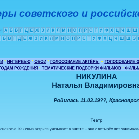
ры советского и российск
ы
:
А
Б
В
Г
Д
Е
Ж
З
И
К
Л
М
Н
О
П
Р
С
Т
У
Ф
Х
Ц
Ч
Ш
Щ
А
Б
В
Г
Д
Е
Ж
З
И
К
Л
М
Н
О
П
Р
С
Т
У
Ф
Х
Ц
Ч
Ш
Щ
Э
ИИ
*
ИНТЕРВЬЮ
*
ОБОИ
*
ГОЛОСОВАНИЕ-АКТЁРЫ
+
ГОЛОСОВАНИЕ-
 ГОДАМ РОЖДЕНИЯ
*
ТЕМАТИЧЕСКИЕ ПОДБОРКИ ФИЛЬМОВ
*
ФИЛЬМ
НИКУЛИНА
Наталья Владимировн
Родилась 11.03.19??, Красноярс
Театр
ноярске. Как сама актриса указывает в анкете – она с четырёх лет занимала