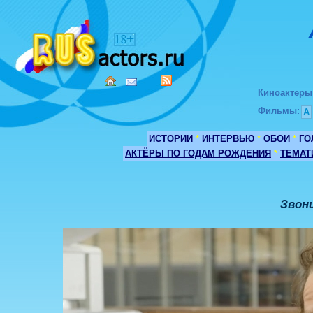
Киноактеры
Фильмы
:
А
ИСТОРИИ
*
ИНТЕРВЬЮ
*
ОБОИ
*
ГО
АКТЁРЫ ПО ГОДАМ РОЖДЕНИЯ
*
ТЕМАТ
Звон