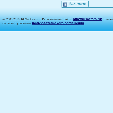
Вконтакте
http://rusactors.ru/
© 2003-2016 RUSactors.ru / Использование сайта
означае
пользовательского соглашения
согласие с условиями
.