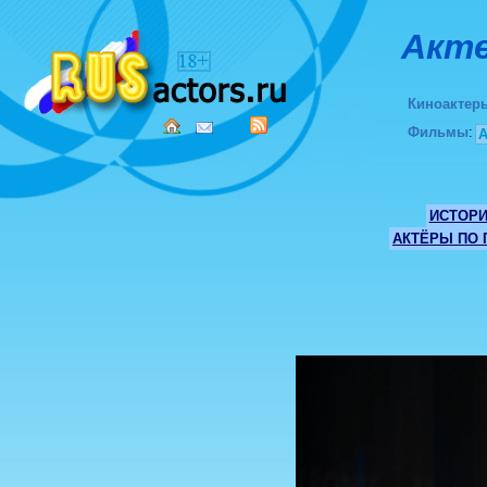
Акте
Киноактер
Фильмы
:
ИСТОР
АКТЁРЫ ПО