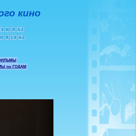
ого кино
Э
Ю
Я
A-Z
Ю
Я
1-9
A-Z
ФИЛЬМЫ
Ы по ГОДАМ