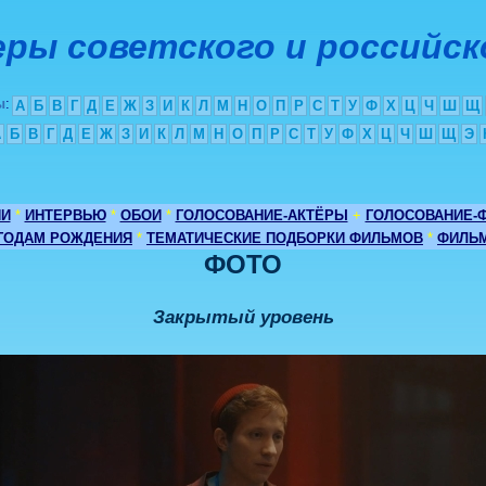
ры советского и российск
ы
:
А
Б
В
Г
Д
Е
Ж
З
И
К
Л
М
Н
О
П
Р
С
Т
У
Ф
Х
Ц
Ч
Ш
Щ
А
Б
В
Г
Д
Е
Ж
З
И
К
Л
М
Н
О
П
Р
С
Т
У
Ф
Х
Ц
Ч
Ш
Щ
Э
ИИ
*
ИНТЕРВЬЮ
*
ОБОИ
*
ГОЛОСОВАНИЕ-АКТЁРЫ
+
ГОЛОСОВАНИЕ-
 ГОДАМ РОЖДЕНИЯ
*
ТЕМАТИЧЕСКИЕ ПОДБОРКИ ФИЛЬМОВ
*
ФИЛЬМ
ФОТО
Закрытый уровень