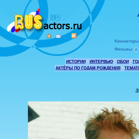
Киноактеры
Фильмы
:
А
ИСТОРИИ
*
ИНТЕРВЬЮ
*
ОБОИ
*
ГО
АКТЁРЫ ПО ГОДАМ РОЖДЕНИЯ
*
ТЕМАТ
З