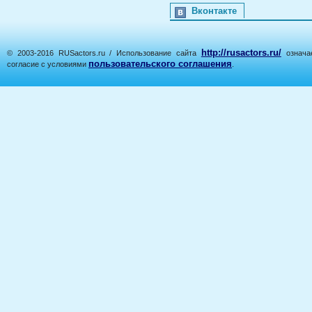
Вконтакте
http://rusactors.ru/
© 2003-2016 RUSactors.ru / Использование сайта
означае
пользовательского соглашения
согласие с условиями
.