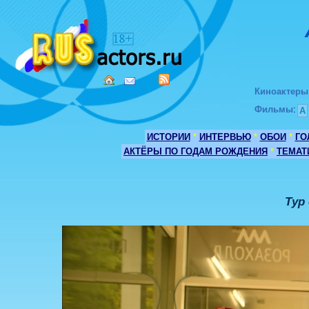
Киноактеры
Фильмы
:
А
ИСТОРИИ
*
ИНТЕРВЬЮ
*
ОБОИ
*
ГО
АКТЁРЫ ПО ГОДАМ РОЖДЕНИЯ
*
ТЕМАТ
Тур