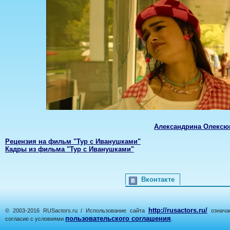
Александрина Олексю
Рецензия на фильм "Тур с Иванушками"
Кадры из фильма "Тур с Иванушками"
Вконтакте
http://rusactors.ru/
© 2003-2016 RUSactors.ru / Использование сайта
означае
пользовательского соглашения
согласие с условиями
.