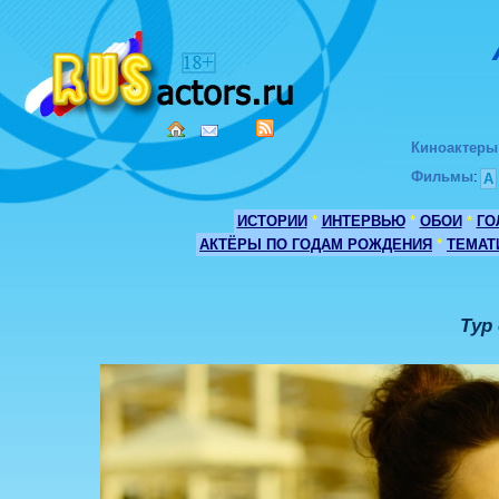
Киноактеры
Фильмы
:
А
ИСТОРИИ
*
ИНТЕРВЬЮ
*
ОБОИ
*
ГО
АКТЁРЫ ПО ГОДАМ РОЖДЕНИЯ
*
ТЕМАТ
Тур