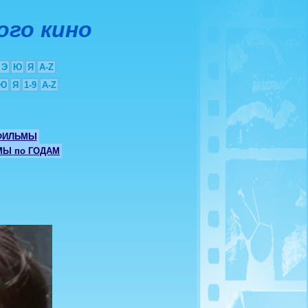
ого кино
Э
Ю
Я
A-Z
Ю
Я
1-9
A-Z
ФИЛЬМЫ
Ы по ГОДАМ