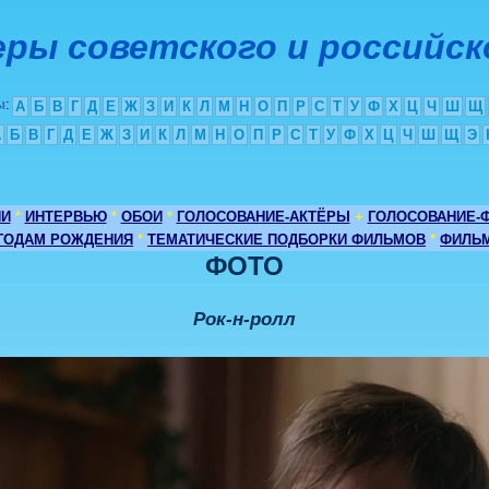
ры советского и российск
ы
:
А
Б
В
Г
Д
Е
Ж
З
И
К
Л
М
Н
О
П
Р
С
Т
У
Ф
Х
Ц
Ч
Ш
Щ
А
Б
В
Г
Д
Е
Ж
З
И
К
Л
М
Н
О
П
Р
С
Т
У
Ф
Х
Ц
Ч
Ш
Щ
Э
ИИ
*
ИНТЕРВЬЮ
*
ОБОИ
*
ГОЛОСОВАНИЕ-АКТЁРЫ
+
ГОЛОСОВАНИЕ-
 ГОДАМ РОЖДЕНИЯ
*
ТЕМАТИЧЕСКИЕ ПОДБОРКИ ФИЛЬМОВ
*
ФИЛЬМ
ФОТО
Рок-н-ролл