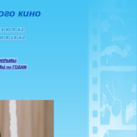
ого кино
Э
Ю
Я
A-Z
Ю
Я
1-9
A-Z
ФИЛЬМЫ
Ы по ГОДАМ