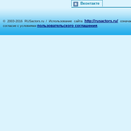
Вконтакте
http://rusactors.ru/
© 2003-2016 RUSactors.ru / Использование сайта
означае
пользовательского соглашения
согласие с условиями
.