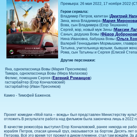
Премьера: 26 мая 2022, 17 ноября 2022 (С
Герои сериала:
Дмитрий Наг
Владимир Петров, капитан (
Мария Миронов
Зина, жена Владимира (
Вова, сын Владимира (Егор Тишканин)
Максим Ла
Сергей, мэр, новый муж Зины (
Фёдор Добронра
Саныч, дедушка Вовы (
Ольга Хо
Нина Ивановна, бабушка Вовы (
Валерий Геннадьевич Мормышкин, главврач
Татьяна, учительница музыки, бывшая жена
Рома, сын Татьяны и Сергея (Елисей Степа
Другие персонажи:
Яна, одноклассница Вовы (Мария Преснякова)
Тамара, одноклассница Вовы (Мира Малахова)
Евгений Романцов
Феликс, помощник Сергея (
)
гастарбайтер (Егор Кончаловский)
гастарбайтер (Иван Пресняков)
Камео - Тимофей Баженов.
Проект комедии «Мой папа – вождь» был представлен Министерству культу
отложить В результате работа над фильмом была закончена лишь в 2022 го
В качестве режиссёра выступил Егор Кончаловский, ранее никогда не ра
корабля Петров, спасая ценный груз, оказывается за бортом. Десять лет 
Петрова. Всё это время тот прожил в диком племени, стал там вождём. За