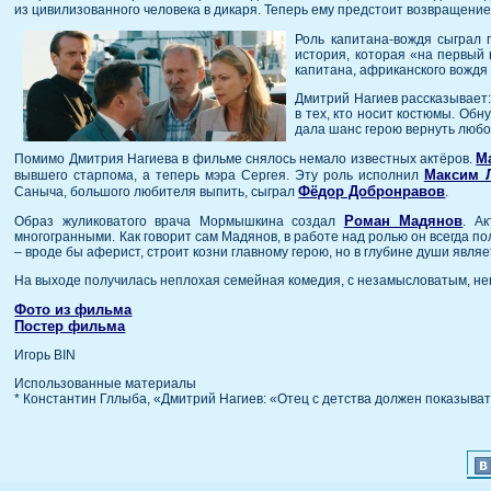
из цивилизованного человека в дикаря. Теперь ему предстоит возвращение
Роль капитана-вождя сыграл
история, которая «на первый 
капитана, африканского вождя
Дмитрий Нагиев рассказывает:
в тех, кто носит костюмы. Обн
дала шанс герою вернуть любов
М
Помимо Дмитрия Нагиева в фильме снялось немало известных актёров.
Максим 
вывшего старпома, а теперь мэра Сергея. Эту роль исполнил
Фёдор Добронравов
Саныча, большого любителя выпить, сыграл
.
Роман Мадянов
Образ жуликоватого врача Мормышкина создал
. А
многогранными. Как говорит сам Мадянов, в работе над ролью он всегда по
– вроде бы аферист, строит козни главному герою, но в глубине души явля
На выходе получилась неплохая семейная комедия, с незамысловатым, не
Фото из фильма
Постер фильма
Игорь BIN
Использованные материалы
* Константин Гллыба, «Дмитрий Нагиев: «Отец с детства должен показывать 