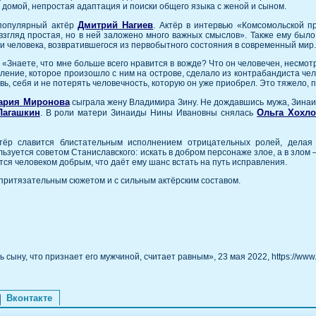
 домой, непростая адаптация и поиски общего языка с женой и сыном.
Дмитрий Нагиев
 популярный актёр
. Актёр в интервью «Комсомольской пр
взгляд простая, но в ней заложено много важных смыслов». Также ему было
 и человека, возвратившегося из первобытного состояния в современный мир
 «Знаете, что мне больше всего нравится в вожде? Что он человечен, несмот
уление, которое произошло с ним на острове, сделало из контрабандиста чел
ь, себя и не потерять человечность, которую он уже приобрел. Это тяжело, п
ария Миронова
сыграла жену Владимира Зину. Не дождавшись мужа, Зинаид
Лагашкин
Ольга Хохло
. В роли матери Зинаиды Нины Ивановны снялась
ктёр славится блистательным исполнением отрицательных ролей, дела
льзуется советом Станиславского: искать в добром персонаже злое, а в злом
ется человеком добрым, что даёт ему шанс встать на путь исправления.
притязательным сюжетом и с сильным актёрским составом.
сыну, что признает его мужчиной, считает равным», 23 мая 2022, https://www.
Вконтакте