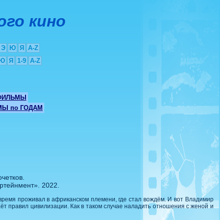
ого кино
Э
Ю
Я
A-Z
Ю
Я
1-9
A-Z
ФИЛЬМЫ
Ы по ГОДАМ
четков.
ртейнмент». 2022.
 время проживал в африканском племени, где стал вождём. И вот Владимир
аёт правил цивилизации. Как в таком случае наладить отношения с женой и