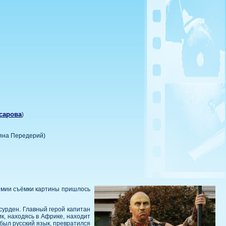
сарова
)
ьяна Передерий)
демии съёмки картины пришлось
сурден. Главный герой капитан
к, находясь в Африке, находит
был русский язык, превратился