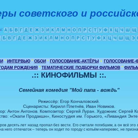
ры советского и российск
ы
:
А
Б
В
Г
Д
Е
Ж
З
И
К
Л
М
Н
О
П
Р
С
Т
У
Ф
Х
Ц
Ч
Ш
Щ
А
Б
В
Г
Д
Е
Ж
З
И
К
Л
М
Н
О
П
Р
С
Т
У
Ф
Х
Ц
Ч
Ш
Щ
Э
ИИ
*
ИНТЕРВЬЮ
*
ОБОИ
*
ГОЛОСОВАНИЕ-АКТЁРЫ
+
ГОЛОСОВАНИЕ-
 ГОДАМ РОЖДЕНИЯ
*
ТЕМАТИЧЕСКИЕ ПОДБОРКИ ФИЛЬМОВ
*
ФИЛЬМ
.:: КИНОФИЛЬМЫ ::.
Семейная комедия "Мой папа - вождь"
Режиссёр: Егор Кончаловский.
Сценаристы: Кирилл Плетнёв, Иван Новиков.
ор: Антон Антонов. Композитор: Сергей Луран. Художник: Сергей Ко
ство: «Окапи Продакшн», Киностудия им. Горького, «Ливандия Энте
ов десять лет назад пропал без вести. Его считали погибшим, а он всё это
а него отпечаток – теперь он ходит по городу с копьём наперевес, не призн