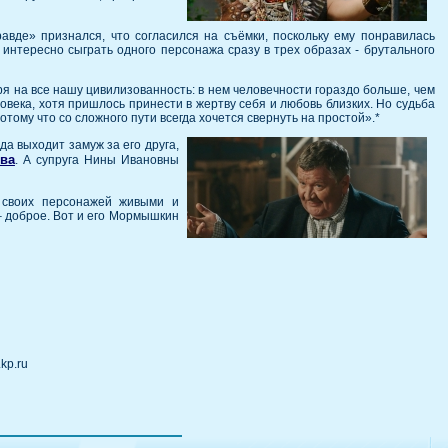
авде» признался, что согласился на съёмки, поскольку ему понравилась
 интересно сыграть одного персонажа сразу в трех образах - брутального
.
ря на все нашу цивилизованность: в нем человечности гораздо больше, чем
овека, хотя пришлось принести в жертву себя и любовь близких. Но судьба
отому что со сложного пути всегда хочется свернуть на простой».*
а выходит замуж за его друга,
ва
. А супруга Нины Ивановны
я своих персонажей живыми и
 – доброе. Вот и его Мормышкин
kp.ru