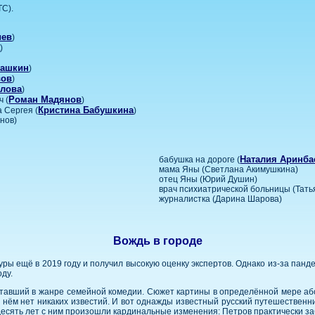
ТС).
иев
)
а
)
гашкин
)
вов
)
хлова
)
Роман Мадянов
 (
)
Кристина Бабушкина
 Сергея (
)
нов)
Наталия Аринба
бабушка на дороге (
мама Яны (Светлана Акимушкина)
отец Яны (Юрий Душин)
врач психиатрической больницы (Тат
журналистка (Дарина Шарова)
Вождь в городе
ры ещё в 2019 году и получил высокую оценку экспертов. Однако из-за пан
ду.
ботавший в жанре семейной комедии. Сюжет картины в определённой мере аб
о нём нет никаких известий. И вот однажды известный русский путешественни
 десять лет с ним произошли кардинальные изменения: Петров практически за