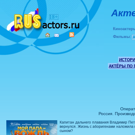
Акте
Киноактер
Фильмы
:
ИСТОР
АКТЁРЫ ПО
Операт
Россия. Производ
Капитан дальнего плавания Владимир Петр
вернулся. Жизнь с аборигенами наложила н
сыном?