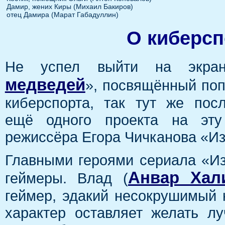
Дамир, жених Киры (Михаил Бакиров)
отец Дамира (Марат Габадуллин)
О киберсп
Не успел выйти на экра
медведей
», посвящённый по
киберспорта, так тут же пос
ещё одного проекта на эт
режиссёра Егора Чичканова «Из
Главными героями сериала «Из
Анвар Хал
геймеры. Влад (
геймер, эдакий несокрушимый н
характер оставляет желать лу