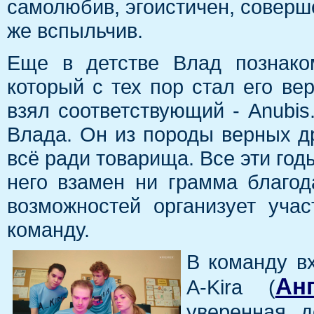
самолюбив, эгоистичен, соверше
же вспыльчив.
Еще в детстве Влад познако
который с тех пор стал его ве
взял соответствующий - Anubis
Влада. Он из породы верных др
всё ради товарища. Все эти год
него взамен ни грамма благод
возможностей организует уча
команду.
В команду вх
Ан
A-Kira (
уверенная д