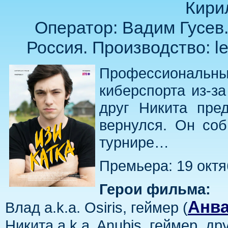
Кири
Оператор: Вадим Гусев.
Россия. Производство: le
Профессиональ
киберспорта из-за
друг Никита пре
вернулся. Он соб
турнире…
Премьера: 19 октя
Герои фильма:
Анва
Влад a.k.a. Osiris, геймер (
Никита a.k.a. Anubis, геймер, 