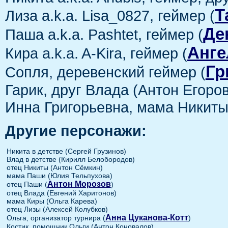
Т
Лиза a.k.a. Lisa_0827, геймер (
Де
Паша a.k.a. Pashtet, геймер (
Анге
Кира a.k.a. A-Kira, геймер (
Гр
Сопля, деревенский геймер (
Гарик, друг Влада (Антон Егоров
Инна Григорьевна, мама Никиты
Другие персонажи:
Никита в детстве (Сергей Грузинов)
Влад в детстве (Кирилл Белобородов)
отец Никиты (Антон Сёмкин)
мама Паши (Юлия Тельпухова)
Антон Морозов
отец Паши (
)
отец Влада (Евгений Харитонов)
мама Киры (Ольга Карева)
отец Лизы (Алексей Колубков)
Анна Цуканова-Котт
Ольга, организатор турнира (
)
Костик, помощник Ольги (Антон Коновалов)