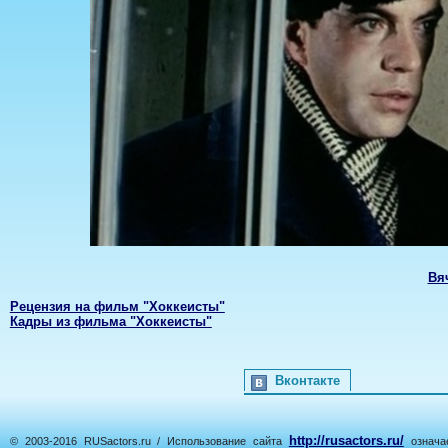
Вя
Рецензия на фильм "Хоккеисты"
Кадры из фильма "Хоккеисты"
Вконтакте
http://rusactors.ru/
© 2003-2016 RUSactors.ru / Использование сайта
означае