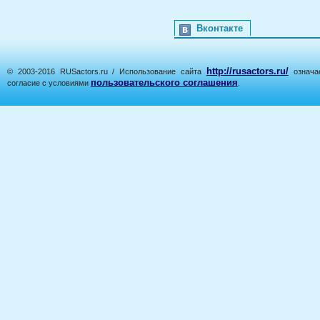
Вконтакте
http://rusactors.ru/
© 2003-2016 RUSactors.ru / Использование сайта
означае
пользовательского соглашения
согласие с условиями
.