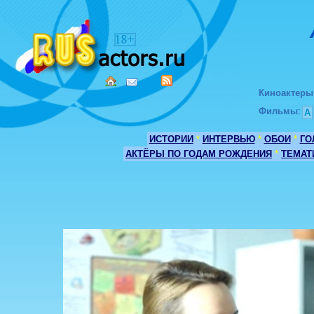
Киноактеры
Фильмы
:
А
ИСТОРИИ
*
ИНТЕРВЬЮ
*
ОБОИ
*
ГО
АКТЁРЫ ПО ГОДАМ РОЖДЕНИЯ
*
ТЕМАТ