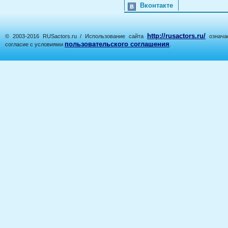
Вконтакте
http://rusactors.ru/
© 2003-2016 RUSactors.ru / Использование сайта
означае
пользовательского соглашения
согласие с условиями
.