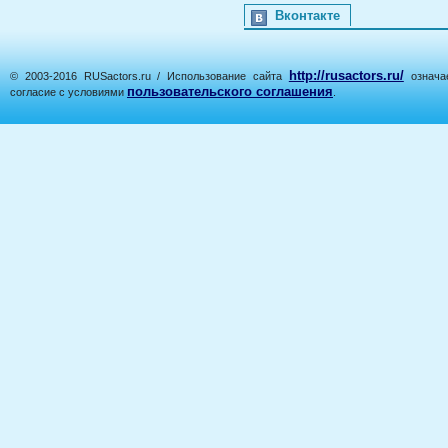
Вконтакте
http://rusactors.ru/
© 2003-2016 RUSactors.ru / Использование сайта
означае
пользовательского соглашения
согласие с условиями
.