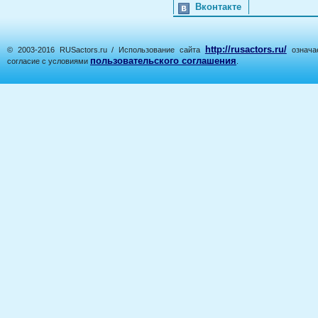
Вконтакте
http://rusactors.ru/
© 2003-2016 RUSactors.ru / Использование сайта
означае
пользовательского соглашения
согласие с условиями
.