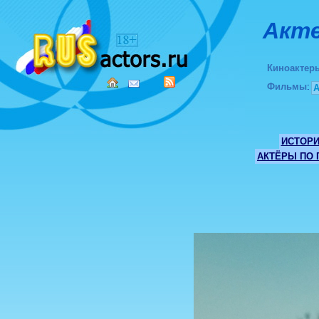
Акте
Киноактер
Фильмы
:
ИСТОР
АКТЁРЫ ПО