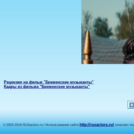
Рецензия на фильм "Бременские музыканты"
Кадры из фильма "Бременские музыканты"
http://rusactors.ru/
© 2003-2016 RUSactors.ru / Использование сайта
означает по