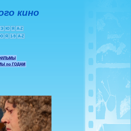
ого кино
Э
Ю
Я
A-Z
Ю
Я
1-9
A-Z
ФИЛЬМЫ
Ы по ГОДАМ