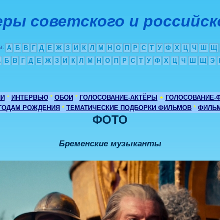
ры советского и российск
ы
:
А
Б
В
Г
Д
Е
Ж
З
И
К
Л
М
Н
О
П
Р
С
Т
У
Ф
Х
Ц
Ч
Ш
Щ
А
Б
В
Г
Д
Е
Ж
З
И
К
Л
М
Н
О
П
Р
С
Т
У
Ф
Х
Ц
Ч
Ш
Щ
Э
ИИ
*
ИНТЕРВЬЮ
*
ОБОИ
*
ГОЛОСОВАНИЕ-АКТЁРЫ
+
ГОЛОСОВАНИЕ-
 ГОДАМ РОЖДЕНИЯ
*
ТЕМАТИЧЕСКИЕ ПОДБОРКИ ФИЛЬМОВ
*
ФИЛЬМ
ФОТО
Бременские музыканты