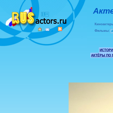
Акте
Киноактер
Фильмы
:
ИСТОР
АКТЁРЫ ПО