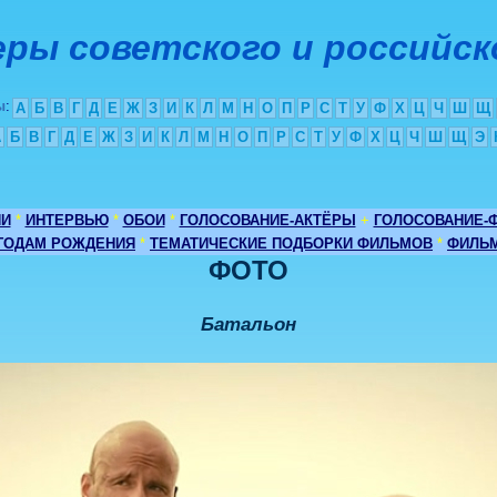
ры советского и российск
ы
:
А
Б
В
Г
Д
Е
Ж
З
И
К
Л
М
Н
О
П
Р
С
Т
У
Ф
Х
Ц
Ч
Ш
Щ
А
Б
В
Г
Д
Е
Ж
З
И
К
Л
М
Н
О
П
Р
С
Т
У
Ф
Х
Ц
Ч
Ш
Щ
Э
ИИ
*
ИНТЕРВЬЮ
*
ОБОИ
*
ГОЛОСОВАНИЕ-АКТЁРЫ
+
ГОЛОСОВАНИЕ-
 ГОДАМ РОЖДЕНИЯ
*
ТЕМАТИЧЕСКИЕ ПОДБОРКИ ФИЛЬМОВ
*
ФИЛЬМ
ФОТО
Батальон