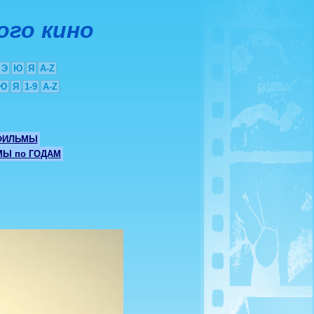
ого кино
Э
Ю
Я
A-Z
Ю
Я
1-9
A-Z
ФИЛЬМЫ
Ы по ГОДАМ