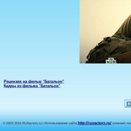
Рецензия на фильм "Батальон"
Кадры из фильма "Батальон"
http://rusactors.ru/
© 2003-2016 RUSactors.ru / Использование сайта
означает по