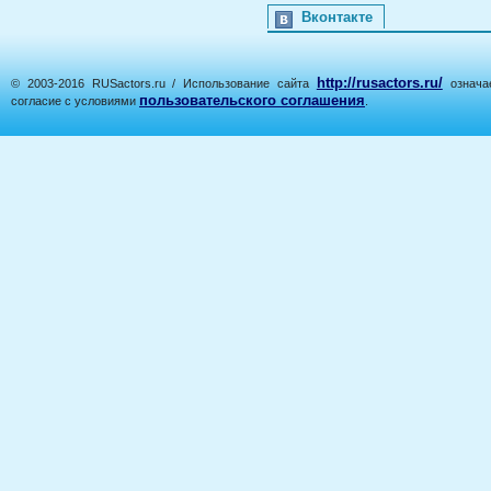
Вконтакте
http://rusactors.ru/
© 2003-2016 RUSactors.ru / Использование сайта
означае
пользовательского соглашения
согласие с условиями
.