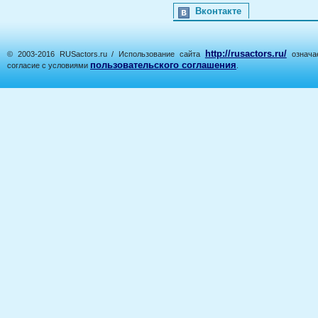
Вконтакте
http://rusactors.ru/
© 2003-2016 RUSactors.ru / Использование сайта
означае
пользовательского соглашения
согласие с условиями
.