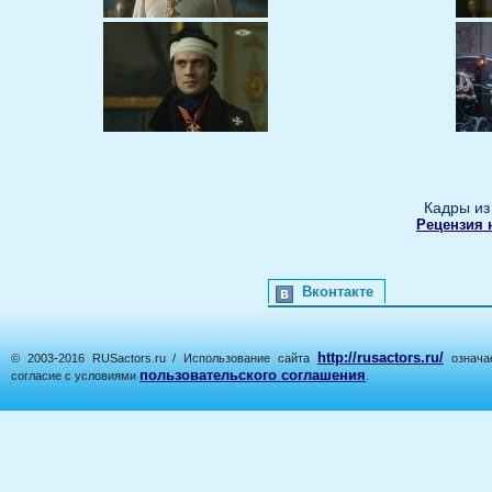
Кадры из
Рецензия 
Вконтакте
http://rusactors.ru/
© 2003-2016 RUSactors.ru / Использование сайта
означае
пользовательского соглашения
согласие с условиями
.