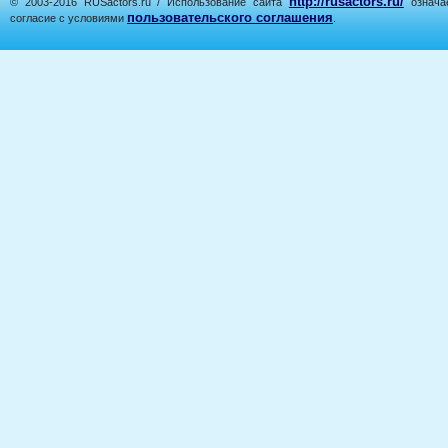
http://rusactors.ru/
© 2003-2016 RUSactors.ru / Использование сайта
означае
пользовательского соглашения
согласие с условиями
.