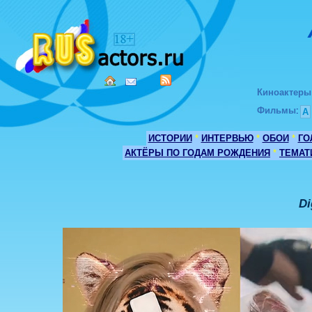
Киноактеры
Фильмы
:
А
ИСТОРИИ
*
ИНТЕРВЬЮ
*
ОБОИ
*
ГО
АКТЁРЫ ПО ГОДАМ РОЖДЕНИЯ
*
ТЕМАТ
Di