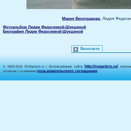
, Лидия Федосе
Мария Виноградова
Фотоальбом Лидии Федосеевой-Шукшиной
Биография Лидии Федосеевой-Шукшиной
Вконтакте
http://rusactors.ru/
© 2003-2016 RUSactors.ru / Использование сайта
означае
пользовательского соглашения
согласие с условиями
.