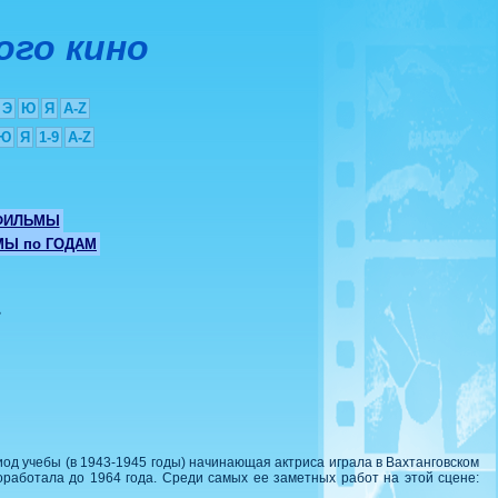
ого кино
Э
Ю
Я
A-Z
Ю
Я
1-9
A-Z
ФИЛЬМЫ
Ы по ГОДАМ
а
иод учебы (в 1943-1945 годы) начинающая актриса играла в Вахтанговском
оработала до 1964 года. Среди самых ее заметных работ на этой сцене: