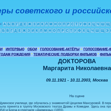
ры советского и российск
ы
:
А
Б
В
Г
Д
Е
Ж
З
И
К
Л
М
Н
О
П
Р
С
Т
У
Ф
Х
Ц
Ч
Ш
Щ
А
Б
В
Г
Д
Е
Ж
З
И
К
Л
М
Н
О
П
Р
С
Т
У
Ф
Х
Ц
Ч
Ш
Щ
Э
ИИ
*
ИНТЕРВЬЮ
*
ОБОИ
*
ГОЛОСОВАНИЕ-АКТЁРЫ
+
ГОЛОСОВАНИЕ-
 ГОДАМ РОЖДЕНИЯ
*
ТЕМАТИЧЕСКИЕ ПОДБОРКИ ФИЛЬМОВ
*
ФИЛЬМ
ДОКТОРОВА
Маргарита Николаевн
09.11.1921 - 10.11.2003, Москва
На сцене
Щукинское училище, где обучалась у знаменитой Цецилии Мансуровой. В пер
была принята в труппу Московского театра Драмы и Комедии. Здесь она пр
954) и Борча в спектакле «Дармоеды» (1955).