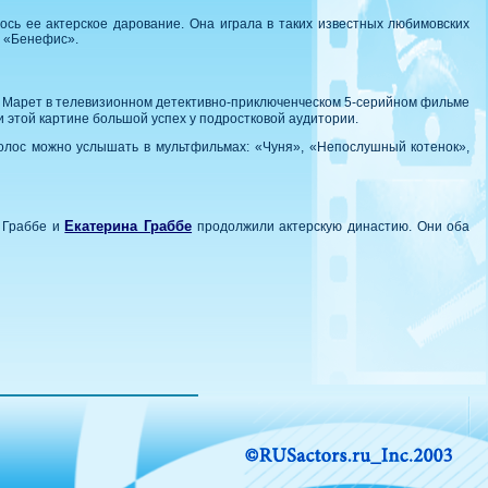
ось ее актерское дарование. Она играла в таких известных любимовских
, «Бенефис».
оль Марет в телевизионном детективно-приключенческом 5-серийном фильме
 этой картине большой успех у подростковой аудитории.
голос можно услышать в мультфильмах: «Чуня», «Непослушный котенок»,
Екатерина Граббе
й Граббе и
продолжили актерскую династию. Они оба