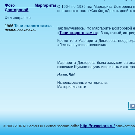
Фото Маргариты
С 1964 по 1989 год Маргарита Докторова я
Докторовой
постановках, как: «Живой», «Десять дней, 
Фильмография:
Тени старого замка
1966
-
Так получилось, что Маргарите Докторовой 
фильм-спектакль
Тени старого замка
«
». Загадочный, интри
Кроме того Маргарита Докторова неоднокр
«Лесные путешественники».
Маргарита Докторова была замужем за зн
окончили Щукинское училище и стали актера
Игорь BIN
Использованные материалы:
Материалы сети
http://rusactors.ru/
© 2003-2016 RUSactors.ru / Использование сайта
означает по