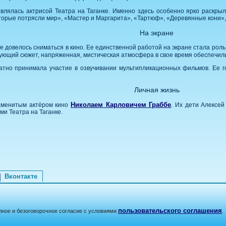
влялась актрисой Театра на Таганке. Именно здесь особенно ярко раскрыл
которые потрясли мир», «Мастер и Маргарита», «Тартюф», «Деревянные кони»
На экране
не довелось сниматься в кино. Ее единственной работой на экране стала р
гующий сюжет, напряженная, мистическая атмосфера в свое время обеспечили
атно принимала участие в озвучивании мультипликационных фильмов. Ее 
Личная жизнь
Николаем Карловичем Граббе
аменитым актёром кино
. Их дети Алексе
ми Театра на Таганке.
Вконтакте
пользовательского соглашения
лное и безоговорочное согласие с условиями
.