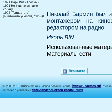
1991 Царь Иван Грозный
1991 Не будите спящую
собаку
Николай Бармин был же
1992 "Тридцатого" -
уничтожить!
(Россия, Сирия)
монтажёром на кино
редактором на радио.
Игорь BIN
Использованные матер
Материалы сети
Вконтакте
http://rusactors.ru/
© 2003-2016 RUSactors.ru / Использование сайта
означае
пользовательского соглашения
согласие с условиями
.