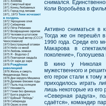
снимался. Единственно
1971 Хозяева
1971 Смертный враг
Коли Воробьёва в фильм
1971 Конец Любавиных
1971 Город под липами
Тени исчезают
1971, 1973
в полдень
1972 Укрощение огня
1972 Сибирячка
Активно сниматься в 
1972 Пётр Рябинкин
1972 Возвращение скрипки
Тогда же он перешёл в 
1973 Человек в штатском
1973 Попутный ветер
(СССР,
1990 года. Среди его 
Чехословакия)
1973 Бесстрашный атаман
Макарова в спектакл
1974 Небо со мной
1974 Любовь земная
поколение», Голоушева 
1975 Я - Водолаз-2
1975 Повторная свадьба
1975 От зари до зари
В кино у Николая 
Рождённая
1976
революцией
мужественного и решит
1976 Жизнь и смерть
Фердинанда Люса
его герои стали к тому
1976 Дни хирурга Мишкина
1976 Далекие близкие годы
приходилось играть ли
1977 Пыль под солнцем
1977 Ненависть
лишь некоторые из его 
1977 Гонки без финиша
«Северная радуга», п
1977 Бухта радости
1977 Буйный "Лебедь"
сдаётся», командир па
1978 Сибириада
1978 Оазис в огне