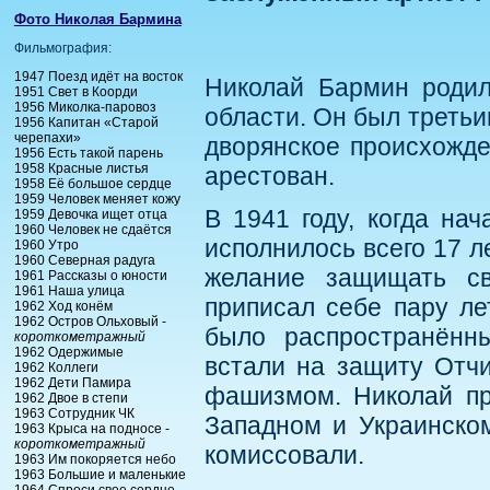
Фото Николая Бармина
Фильмография:
1947 Поезд идёт на восток
Николай Бармин родил
1951 Свет в Коорди
1956 Миколка-паровоз
области. Он был треть
1956 Капитан «Старой
черепахи»
дворянское происхожден
1956 Есть такой парень
1958 Красные листья
арестован.
1958 Её большое сердце
1959 Человек меняет кожу
В 1941 году, когда на
1959 Девочка ищет отца
1960 Человек не сдаётся
исполнилось всего 17 л
1960 Утро
1960 Северная радуга
желание защищать св
1961 Рассказы о юности
1961 Наша улица
приписал себе пару ле
1962 Ход конём
1962 Остров Ольховый -
было распространённ
короткометражный
1962 Одержимые
встали на защиту Отчи
1962 Коллеги
1962 Дети Памира
фашизмом. Николай пр
1962 Двое в степи
1963 Сотрудник ЧК
Западном и Украинском
1963 Крыса на подносе -
короткометражный
комиссовали.
1963 Им покоряется небо
1963 Большие и маленькие