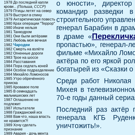
о юности», директор
1978 До последней капли
крови...
(Польша, СССР)
командир разведки в
1979 Птицы летят на север
1979 Выстрел в спину
строительного управле
1979 Антарктическая повесть
1980 Крах операции "Террор"
генерал Барабин в дра
1980 Иначе нельзя
1981 Танкодром
Перекличк
в драме «
1981 Они были актёрами
1981 Любовь моя вечная
пропастью», генерал-л
Чародеи
1982
1982 Смерть на взлёте
фильме «Михайло Ломон
1982 Огненные дороги
1983 Трое на шоссе
актёра по его яркой ро
1984 Расставания
1984 Пора седлать коней
богатырей из «Сказки о
1984 Особое подразделение
1984 Михайло Ломоносов
1985 Утро обречённого
Среди работ Николая 
прииска
1985 Кровавое поле
Михея в телевизионно
1985 В семнадцать
мальчишеских лет
70-е годы данный сериа
1987 Оглашению не
подлежит
Последний раз актёр п
1987 Испытатели
1988 Гражданский иск
генерала КГБ Руден
1988 Вам что, наша власть
не нравится?!
уничтожить!».
1989 Хочу сделать
признание
1989 Авария - дочь мента