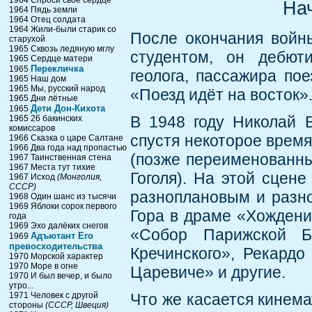
1964 Спроси свое сердце
На
1964 Пядь земли
1964 Отец солдата
1964 Жили-были старик со
После окончания войн
старухой
1965 Сквозь ледяную мглу
студентом, он дебют
1965 Сердце матери
Перекличка
1965
геолога, пассажира по
1965 Наш дом
1965 Мы, русский народ
«Поезд идёт на восток»
1965 Дни лётные
Дети Дон-Кихота
1965
В 1948 году Николай 
1965 26 бакинских
комиссаров
спустя некоторое время
1966 Сказка о царе Салтане
1966 Два года над пропастью
(позже переименованны
1967 Таинственная стена
1967 Места тут тихие
Гоголя). На этой сцене
1967 Исход
(Монголия,
СССР)
разноплановым и разно
1968 Один шанс из тысячи
1969 Яблоки сорок первого
Гора в драме «Хождени
года
1969 Эхо далёких снегов
«Собор Парижской Б
Адъютант Его
1969
превосходительства
Кречинского», Рекард
1970 Морской характер
1970 Море в огне
Царевиче» и другие.
1970 И был вечер, и было
утро...
1971 Человек с другой
Что же касается кинема
стороны
(СССР, Швеция)