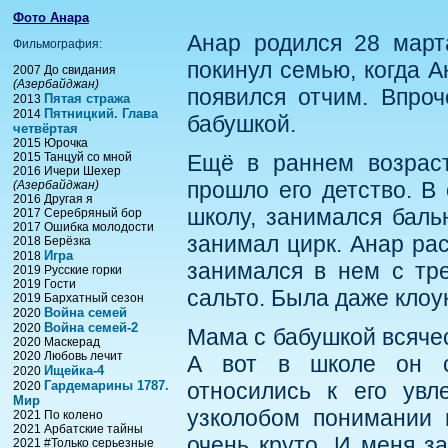
Фото Анара
Анар родился 28 марта
Фильмография:
покинул семью, когда 
2007 До свидания
(Азербайджан)
появился отчим. Впро
Пятая стража
2013
Пятницкий. Глава
2014
бабушкой.
четвёртая
2015 Юрочка
2015 Танцуй со мной
Ещё в раннем возраст
2016 Ичери Шехер
прошло его детство. В
(Азербайджан)
2016 Другая я
школу, занимался баль
2017 Серебряный бор
2017 Ошибка молодости
занимал цирк. Анар рас
2018 Берёзка
Игра
2018
занимался в нем с тре
2019 Русские горки
2019 Гости
сальто. Была даже клоу
2019 Бархатный сезон
Война семей
2020
Война семей-2
2020
Мама с бабушкой всяче
2020 Маскерад
2020 Любовь лечит
А вот в школе он ст
Ищейка-4
2020
Гардемарины 1787.
относились к его увл
2020
Мир
узколобом понимании 
2021 По колено
2021 Арбатские тайны
очень круто. И меня з
2021 #Только серьезные