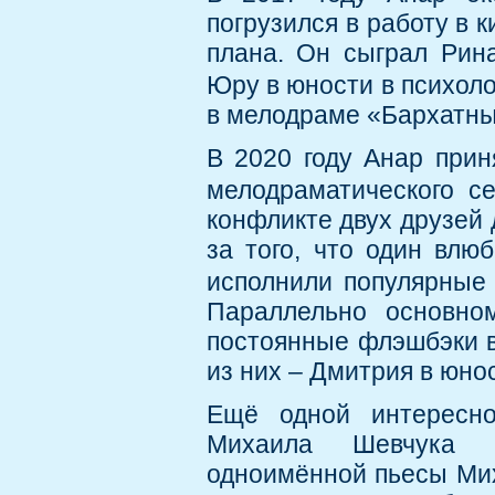
погрузился в работу в 
плана. Он сыграл Рин
Юру в юности в психол
в мелодраме «Бархатный
В 2020 году Анар прин
мелодраматического с
конфликте двух друзей
за того, что один влю
исполнили популярные
Параллельно основно
постоянные флэшбэки в 
из них – Дмитрия в юно
Ещё одной интересно
Михаила Шевчука «
одноимённой пьесы Мих