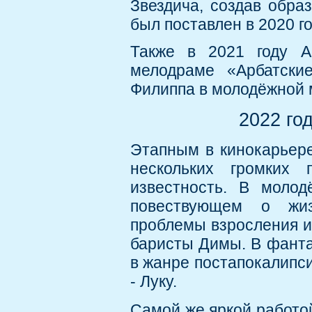
Звездича, создав обра
был поставлен в 2020 г
Также в 2021 году А
мелодраме «Арбатски
Филиппа в молодёжной 
2022 го
Этапным в кинокарьере
нескольких громких 
известность. В молод
повествующем о жиз
проблемы взросления и 
баристы Димы. В фанта
в жанре постапокалипси
- Луку.
Самой же яркой работо