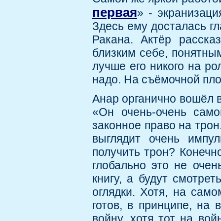
первая
» - экранизац
Здесь ему досталась гл
Ракана. Актёр расска
близким себе, понятным
лучше его никого на ро
надо. На съёмочной пло
Анар органично вошёл в 
«Он очень-очень само
законное право на трон
выглядит очень импу
получить трон? Конечн
глобально это не очен
книгу, а будут смотрет
оглядки. Хотя, на само
готов, в принципе, на 
войну, хотя тот на вой