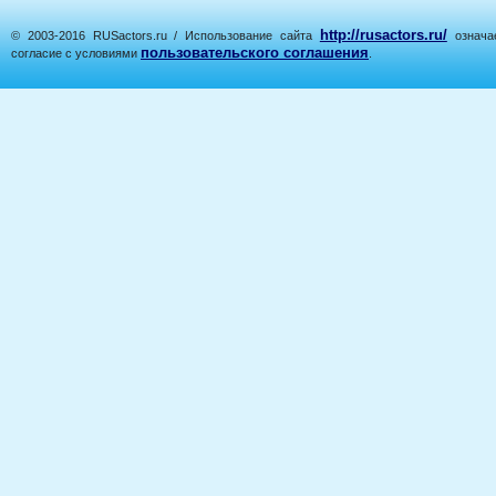
http://rusactors.ru/
© 2003-2016 RUSactors.ru / Использование сайта
означае
пользовательского соглашения
согласие с условиями
.