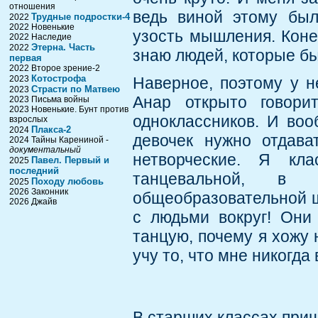
отношения
ведь виной этому был
Трудные подростки-4
2022
2022 Новенькие
узость мышления. Коне
2022 Наследие
Этерна. Часть
2022
знаю людей, которые бы
первая
2022 Второе зрение-2
Котострофа
2023
Наверное, поэтому у н
Страсти по Матвею
2023
Анар открыто говори
2023 Письма войны
2023 Новенькие. Бунт против
одноклассников. И воо
взрослых
Плакса-2
2024
девочек нужно отдава
2024 Тайны Карениной -
документальный
нетворческие. Я кл
Павел. Первый и
2025
последний
танцевальной, в
Походу любовь
2025
2026 Законник
общеобразовательной ш
2026 Джайв
с людьми вокруг! Они
танцую, почему я хожу 
учу то, что мне никогда
В старших классах при