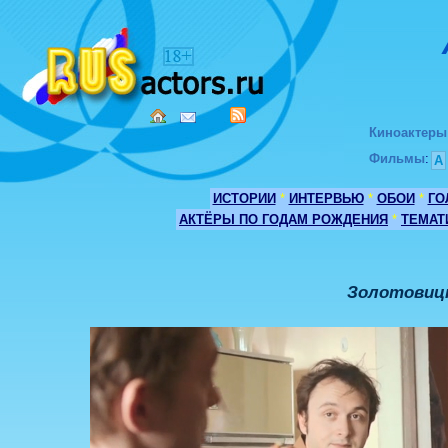
Киноактеры
Фильмы
:
А
ИСТОРИИ
*
ИНТЕРВЬЮ
*
ОБОИ
*
ГО
АКТЁРЫ ПО ГОДАМ РОЖДЕНИЯ
*
ТЕМАТ
Золотовицк