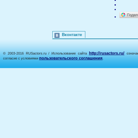
Вконтакте
http://rusactors.ru/
© 2003-2016 RUSactors.ru / Использование сайта
означае
пользовательского соглашения
согласие с условиями
.