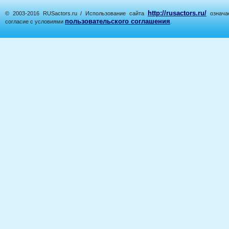
http://rusactors.ru/
© 2003-2016 RUSactors.ru / Использование сайта
означае
пользовательского соглашения
согласие с условиями
.