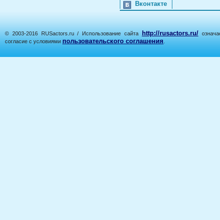
Вконтакте
http://rusactors.ru/
© 2003-2016 RUSactors.ru / Использование сайта
означае
пользовательского соглашения
согласие с условиями
.