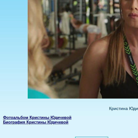
Кристина Юди
Фотоальбом Кристины Юдичевой
Биография Кристины Юдичевой