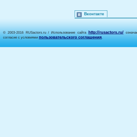
Вконтакте
http://rusactors.ru/
© 2003-2016 RUSactors.ru / Использование сайта
означае
пользовательского соглашения
согласие с условиями
.