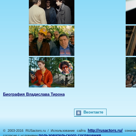
Биография Владислава Тирона
Вконтакте
http://rusactors.ru/
© 2003-2016 RUSactors.ru / Использование сайта
означае
пользовательского соглашения
согласие с условиями
.